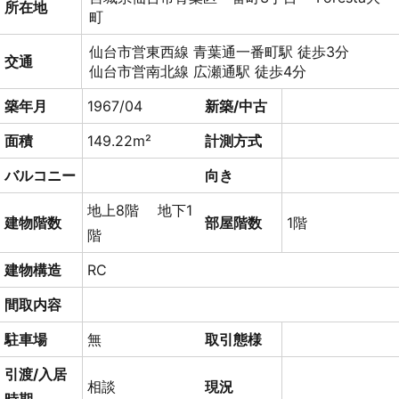
所在地
町
仙台市営東西線 青葉通一番町駅 徒歩3分
交通
仙台市営南北線 広瀬通駅 徒歩4分
築年月
1967/04
新築/中古
面積
149.22m²
計測方式
バルコニー
向き
地上8階 地下1
建物階数
部屋階数
1階
階
建物構造
RC
間取内容
駐車場
無
取引態様
引渡/入居
相談
現況
時期