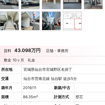
43.098万円
賃料
店舗・事務所
敷金
10ヶ月
礼金
所在地
宮城県仙台市宮城野区名掛丁
交通
仙台市営南北線 仙台駅 徒歩5分
築年月
2019/11
新築/中古
面積
86.35m²
計測方式
壁芯