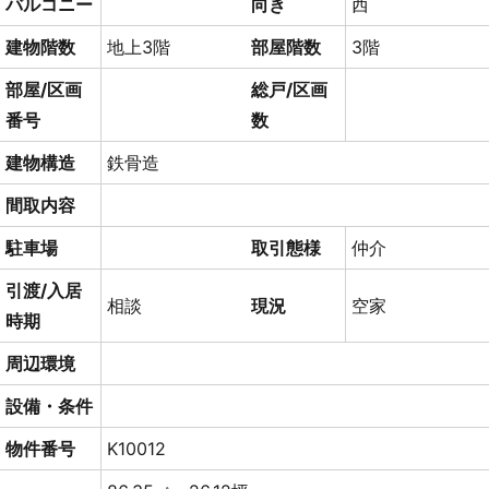
バルコニー
向き
西
建物階数
地上3階
部屋階数
3階
部屋/区画
総戸/区画
番号
数
建物構造
鉄骨造
間取内容
駐車場
取引態様
仲介
引渡/入居
相談
現況
空家
時期
周辺環境
設備・条件
物件番号
K10012