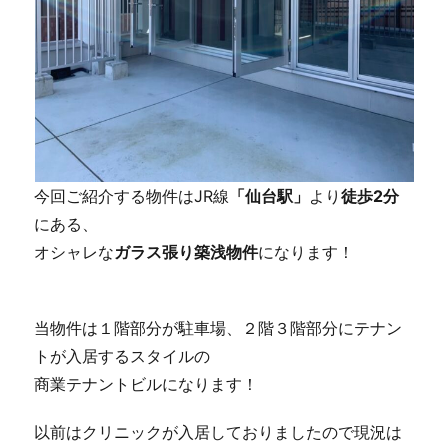
今回ご紹介する物件はJR線
「仙台駅」
より
徒歩2分
にある、
オシャレな
ガラス張り築浅物件
になります！
当物件は１階部分が駐車場、２階３階部分にテナン
トが入居するスタイルの
商業テナントビルになります！
以前はクリニックが入居しておりましたので現況は