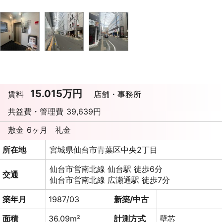
15.015万円
賃料
店舗・事務所
共益費・管理費
39,639円
敷金
6ヶ月
礼金
所在地
宮城県仙台市青葉区中央2丁目
仙台市営南北線 仙台駅 徒歩6分
交通
仙台市営南北線 広瀬通駅 徒歩7分
築年月
1987/03
新築/中古
面積
36.09m²
計測方式
壁芯