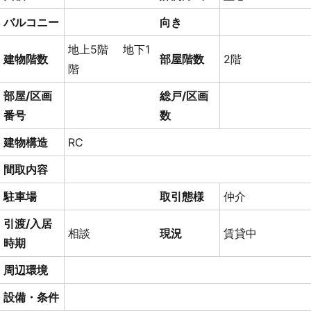
バルコニー
向き
地上5階 地下1
建物階数
部屋階数
2階
階
部屋/区画
総戸/区画
番号
数
建物構造
RC
間取内容
駐車場
取引態様
仲介
引渡/入居
相談
現況
賃貸中
時期
周辺環境
設備・条件