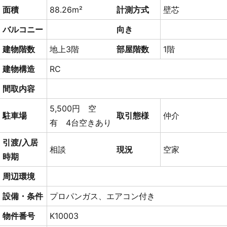
面積
88.26m²
計測方式
壁芯
バルコニー
向き
建物階数
地上3階
部屋階数
1階
建物構造
RC
間取内容
5,500円 空
駐車場
取引態様
仲介
有 4台空きあり
引渡/入居
相談
現況
空家
時期
周辺環境
設備・条件
プロパンガス、エアコン付き
物件番号
K10003