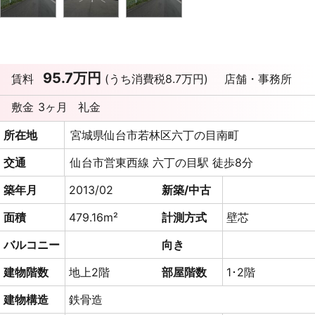
95.7万円
賃料
(うち消費税8.7万円)
店舗・事務所
敷金
3ヶ月
礼金
所在地
宮城県仙台市若林区六丁の目南町
交通
仙台市営東西線 六丁の目駅 徒歩8分
築年月
2013/02
新築/中古
面積
479.16m²
計測方式
壁芯
バルコニー
向き
建物階数
地上2階
部屋階数
1･2階
建物構造
鉄骨造