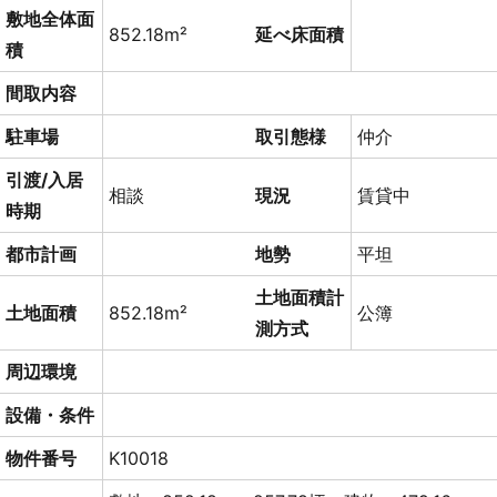
敷地全体面
852.18m²
延べ床面積
積
間取内容
駐車場
取引態様
仲介
引渡/入居
相談
現況
賃貸中
時期
都市計画
地勢
平坦
土地面積計
土地面積
852.18m²
公簿
測方式
周辺環境
設備・条件
物件番号
K10018